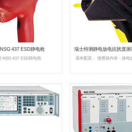
NSG 437 ESD静电枪
瑞士特测静电放电抗扰度测试
5-云帆兴烨
 NSG 437 ESD静电枪
基本配置： 便携箱内有：静电
电池盒、100到240 Vac的充电器、
0 Ω放电网络、空气放电头和
地电缆、三脚架适配器、用