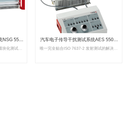
SG 5500
汽车电子传导干扰测试系统AES 5501-
云帆兴烨
标准的模块化测试系
唯一完全贴合ISO 7637-2 发射测试的解决方
SO pulses
案 完全可靠的100A电流，具有极低的电压压
05 抛负载模块符合p
降 支持大多数工业标准继电器（随机提供1个
0 快速瞬态发生器模
30A和1个100A的继电器） 独立的控制站可以
 variants
自动、手动、或者外部触