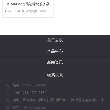
AT500 A2智能边缘化服务器
HuaKun AT500 A2(简称：AT500 A
2)智能小站是面向边缘应用的产品，
具有环境适应性强、超强计算性能、
云边协同等特点，可以在边缘环境广
关于云帆
泛
产品中心
新闻资讯
联系信息
热线 :
0755-83248861
手机：
136 4092 9174
地址：深圳市南山区科技园北区朗山二路清溢光电大楼517室
邮箱：lily@sinyee.cn