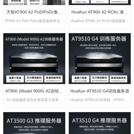
天智AT900 A2 PoD/PoDc集群
HuaKun AT900 A2 RCKc 液冷
基础单元深度学习模型开发和训
计算节点
AT900 A2 PoD PoDc集群基础单元，
HuaKun AT900 A2 RCKc训练服务器
练
具有极致算力密度、极高AI能效、极
具有更高算力密度、极致能效比与高
简交付部署等特点。该基础单元广泛
速网络带宽等特点。该服务器广泛应
应用于深度学习模型开发和训练，适
用于 深度学模型开发和训练，适用
用于运营商、人工智能计算中心等需
要重算力的场景。
AT800 (Model 9000) A2训练服
HuaKun AT9510 G4训练服务器
务器用于深度学习模型开发和训
A2 训练服务器具有更高算力密度、
HuaKun AT9510G4(简称：AT9510G
练
极致能效比与高速网络带宽等特点。
4)训练服务器具有高算力密度、极致
该服务器广泛应用于深度学习模型开
能效比与高速网络带宽等特点。该服
发和训练，适用于智慧城市、智慧金
务器广泛应用于深度学习模型开发和