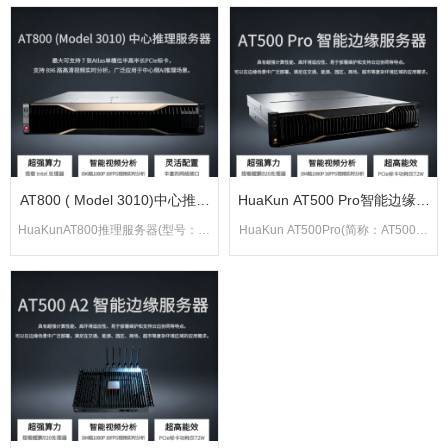
U2路机架式服务器，基于鲲鹏920处
高半长PCIe标卡，提供强大的实时推
理器开发，具有高算 力密度、极致能
理能力和视频分析能力，广泛应用于
效
中
AT800 ( Model 3010)中心推理
HuaKun AT500 Pro智能边缘化
服务器
服务器
HuaKunAT800推理服务器(型号：30
HuaKun AT500Pro(简称：AT500Pr
10) 是基于Intel处理器的推理服务
o) 智能边缘服务器是面向边缘应用的
器，最多可支持7张Atlas单槽位半高
产品，具有超强计算性能、高环境适
半长PCIe标卡，支持896路高清视频
应性、易于部署维护和支持云边 协同
实时