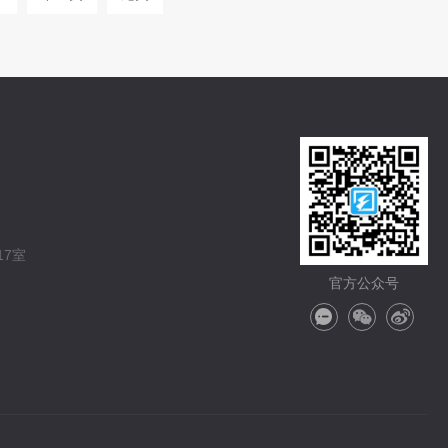
7室
官方公众号
在
微
微
线
信
博
咨
分
分
询
享
享