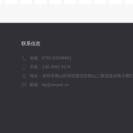
联系信息
热线 :
0755-83248861
手机：
136 4092 9174
地址：深圳市南山区科技园北区朗山二路清溢光电大楼51
邮箱：lily@sinyee.cn