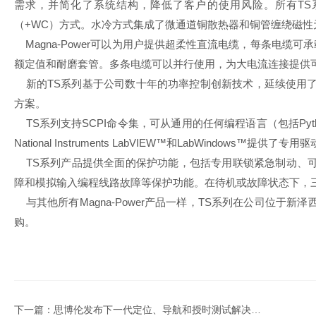
需求，并简化了系统结构，降低了客户的使用风险。所有TS
（+WC）方式。水冷方式集成了微通道铜散热器和铜管缠绕磁
Magna-Power可以为用户提供超柔性直流电缆，每条电缆可承载高
额定值和耐磨套管。多条电缆可以并行使用，为大电流连接提供
新的TS系列基于公司数十年的功率控制创新技术，延续使用了Ma
方案。
TS系列支持SCPI命令集，可从通用的任何编程语言（包括Python
National Instruments LabVIEW™和LabWindows™提供了专
TS系列产品提供全面的保护功能，包括专用联锁紧急制动、
障和模拟输入编程线路故障等保护功能。在待机或故障状态下，
与其他所有Magna-Power产品一样，TS系列在公司位于
购。
下一篇：思博伦发布下一代定位、导航和授时测试解决方