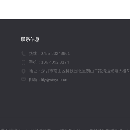
联系信息
热线 :
0755-83248861
手机：
136 4092 9174
地址：深圳市南山区科技园北区朗山二路清溢光电大楼51
邮箱：lily@sinyee.cn