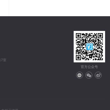
7室
官方公众号
在
微
微
线
信
博
咨
分
分
询
享
享