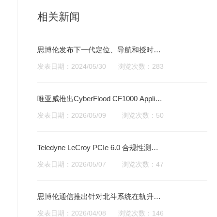
相关新闻
思博伦发布下一代定位、导航和授时测
试解决方案－PNT X
发表日期：2024/05/30
浏览次数：283
唯亚威推出CyberFlood CF1000 Applian
ce，助力下一代多太比特级安全与AI基
发表日期：2026/05/09
浏览次数：50
础设施验证
Teledyne LeCroy PCIe 6.0 合规性测试
方案已获得 PCI-SIG 认证
发表日期：2026/05/07
浏览次数：47
思博伦通信推出针对北斗系统在轨升级
专项测试方案
发表日期：2026/04/08
浏览次数：146