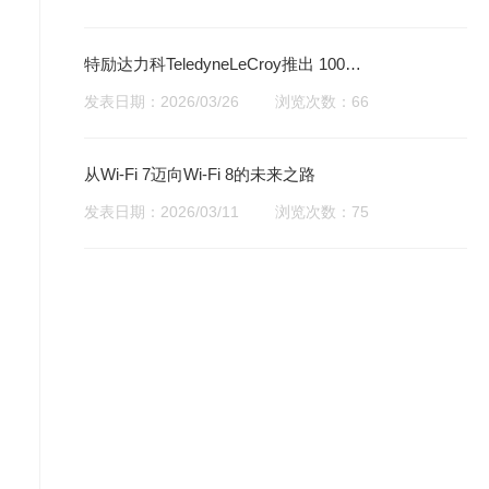
特励达力科TeledyneLeCroy推出 1000A
高带宽电流探头-CP1000系列交直流电
发表日期：2026/03/26
浏览次数：66
流探头
从Wi-Fi 7迈向Wi-Fi 8的未来之路
发表日期：2026/03/11
浏览次数：75