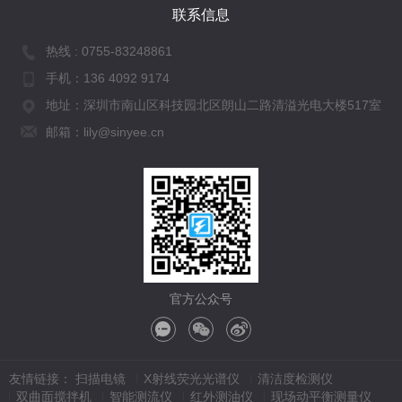
联系信息
热线 :
0755-83248861
手机：
136 4092 9174
地址：深圳市南山区科技园北区朗山二路清溢光电大楼517室
邮箱：lily@sinyee.cn
官方公众号
友情链接：
扫描电镜
X射线荧光光谱仪
清洁度检测仪
双曲面搅拌机
智能测流仪
红外测油仪
现场动平衡测量仪